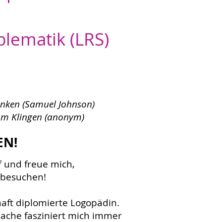
blematik (LRS)
anken (Samuel Johnson)
um Klingen (anonym)
N!
 und freue mich,
 besuchen!
haft diplomierte Logopädin.
rache
fasziniert mich immer