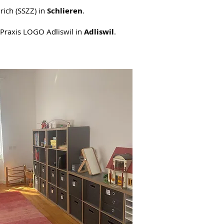
ich (SSZZ)
in
Sch
lieren
.
 Praxis LOGO Adliswil in
Adliswil
.