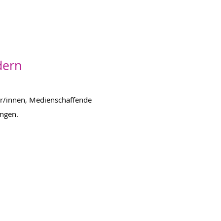
dern
ler/innen, Medienschaffende
ingen.