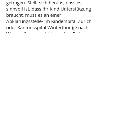
getragen.
Stellt sich heraus, dass es
sinnvoll ist, dass Ihr Kind Unterstützung
braucht, muss es an einer
Abklärungsstelle- im Kinderspital Zürich
oder Kantonsspital Winterthur (je nach
Wohnort) angemeldet werden. Dafür
können Sie sich gerne direkt bei mir
melden.
Die Abklärung
geschieht für Kinder in
spielerischer und dem
Entwicklungsstand entsprechender
Atmosphäre.
Die Therapieform
ist dem
Entwicklungsstand, dem Leidensdruck
und der Eigenmotivation des Kindes
angepasst.
Das Therapiematerial
wurde speziell
für Kinder entwickelt.